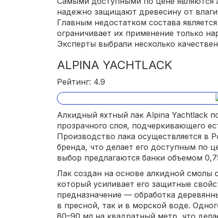
Самыми доступными по цене являются а
надежно защищают древесину от влаги,
Главным недостатком состава является
ограничивает их применение только н
Эксперты выбрали несколько качествен
ALPINA YACHTLACK
Рейтинг: 4.9
Алкидный яхтный лак Alpina Yachtlack 
прозрачного слоя, подчеркивающего ес
Производство лака осуществляется в Р
бренда, что делает его доступным по це
выбор предлагаются банки объемом 0,75,
Лак создан на основе алкидной смолы 
который усиливает его защитные свойс
предназначение — обработка деревянны
в пресной, так и в морской воде. Одно
80–90 мл на квадратный метр, что дел