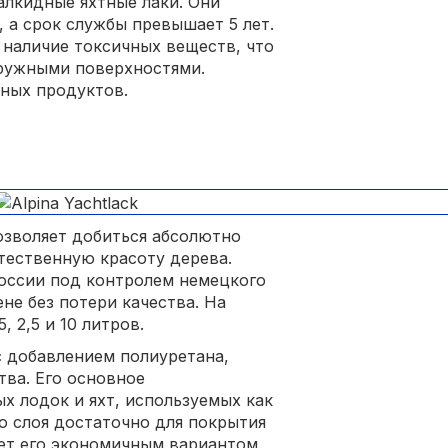
лкидные яхтные лаки. Они
 а срок службы превышает 5 лет.
 наличие токсичных веществ, что
аружными поверхностями.
ных продуктов.
позволяет добиться абсолютно
тественную красоту дерева.
оссии под контролем немецкого
не без потери качества. На
 2,5 и 10 литров.
с добавлением полиуретана,
тва. Его основное
х лодок и яхт, используемых как
го слоя достаточно для покрытия
ает его экономичным вариантом.