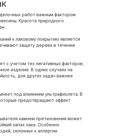
ак
тделочных работ важным фактором
евесины. Красота природного
ды.
ваний к лаковому покрытию является
ечивают защиту дерева в течение
ет с учетом тех негативных факторов,
ное изделие. В одних случаях на
йкость, для других задач важнее
мнеет под влиянием ультрафиолета. В
 которые предотвращают эффект
ывателя камнем преткновения может
ойкий запах лака. Особенно
дей, склонных к аллергии.