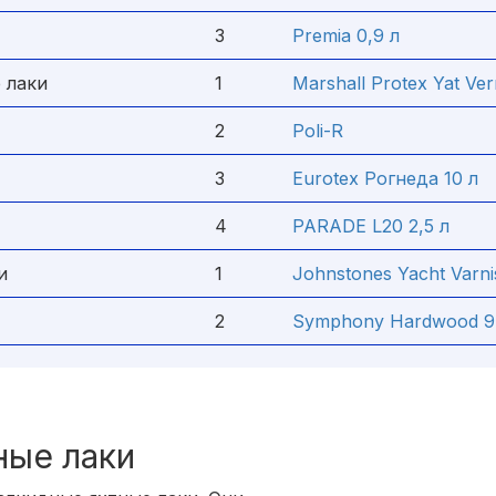
3
Premia 0,9 л
 лаки
1
Marshall Protex Yat Ver
2
Poli-R
3
Eurotex Рогнеда 10 л
4
PARADE L20 2,5 л
и
1
Johnstones Yacht Varni
2
Symphony Hardwood 9
ные лаки