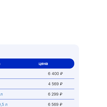
а
цена
6 400 ₽
4 569 ₽
 л
6 299 ₽
,5 л
6 569 ₽