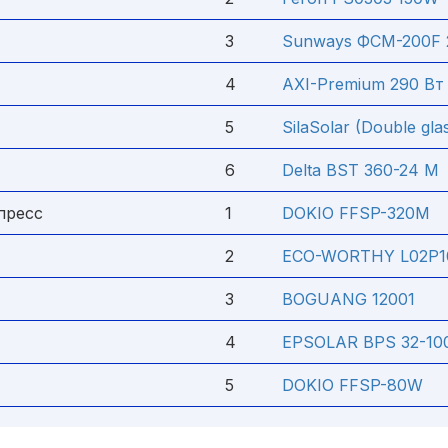
3
Sunways ФСМ-200F 
4
AXI-Premium 290 Вт
5
SilaSolar (Double gla
6
Delta BST 360-24 M
пресс
1
DOKIO FFSP-320M
2
ECO-WORTHY L02P1
3
BOGUANG 12001
4
EPSOLAR BPS 32-1
5
DOKIO FFSP-80W