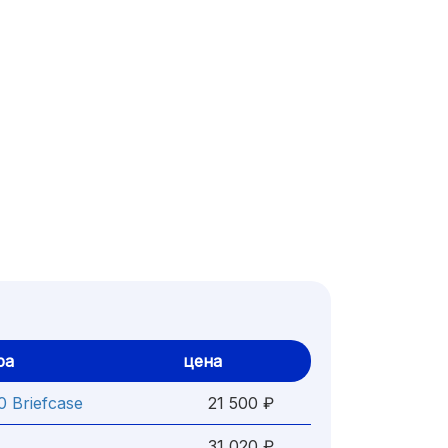
ра
цена
0 Briefcase
21 500 ₽
31 020 ₽