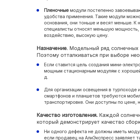
Пленочные
модули постепенно завоевывают
удобства применения. Такие модули можн
основания, они тоньше и весят меньше. К
специалисты относят меньшую мощность,
воздействию, высокую цену.
Назначение
. Модельный ряд солнечных
Поэтому отталкиваться при выборе нео
Если ставится цель создания мини-электр
мощным стационарным модулям с хорошей з
д.
Для организации освещения в турпоходе и
смартфонов и планшетов требуются мобил
транспортировке. Они доступны по цене,
Качество изготовления.
Каждой солнечн
который демонстрирует качество сборк
Ни одного дефекта не должны иметь модул
если продавец на АлиЭкспресс заявляет та