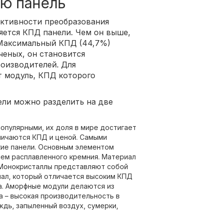
ую панель
ктивности преобразования
яется КПД панели. Чем он выше,
 Максимальный КПД (44,7%)
еных, он становится
оизводителей. Для
т модуль, КПД которого
ели можно разделить на две
опулярными, их доля в мире достигает
личаются КПД и ценой. Самыми
ие панели. Основным элементом
ием расплавленного кремния. Материал
. Монокристаллы представляют собой
ал, который отличается высоким КПД
ка. Аморфные модули делаются из
на – высокая производительность в
дь, запыленный воздух, сумерки,