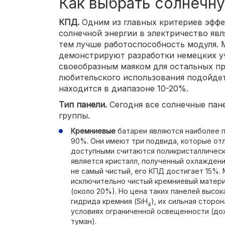
Как выбрать солнечн
КПД.
Одним из главных критериев эффе
солнечной энергии в электричество явл
тем лучше работоспособность модуля.
демонстрируют разработки немецких уч
своеобразным маяком для остальных пр
любительского использования подойде
находится в диапазоне 10-20%.
Тип панели.
Сегодня все солнечные пан
группы.
Кремниевые
батареи являются наиболее п
90%. Они имеют три подвида, которые от
доступными считаются поликристаллическ
является кристалл, полученный охлажден
не самый чистый, его КПД достигает 15%
исключительно чистый кремниевый матери
(около 20%). Но цена таких панелей высо
гидрида кремния (SiH
), их сильная сторо
4
условиях ограниченной освещенности (дож
туман).