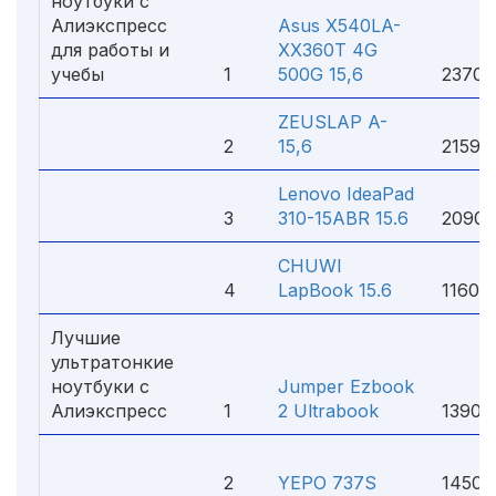
ноутбуки с
Алиэкспресс
Asus X540LA-
для работы и
XX360T 4G
учебы
1
500G 15,6
23700
ZEUSLAP A-
2
15,6
21599
Lenovo IdeaPad
3
310-15ABR 15.6
20900
CHUWI
4
LapBook 15.6
11600 
Лучшие
ультратонкие
ноутбуки с
Jumper Ezbook
Алиэкспресс
1
2 Ultrabook
13900
2
YEPO 737S
14500