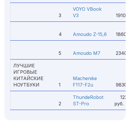
VOYO VBook
3
V3
19100 
4
Amoudo Z-15,6
18600
5
Amoudo M7
23400
ЛУЧШИЕ
ИГРОВЫЕ
КИТАЙСКИЕ
Machenike
НОУТБУКИ
1
F117-F2u
98300
ThundeRobot
1238
2
ST-Pro
руб.