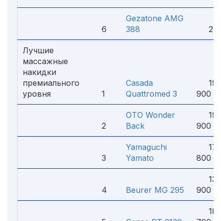
Gezatone AMG
6
388
2 51
Лучшие
массажные
накидки
премиального
Casada
19
уровня
1
Quattromed 3
900 ₽
OTO Wonder
19
2
Back
900 ₽
Yamaguchi
17
3
Yamato
800 ₽
13
4
Beurer MG 295
900 ₽
18