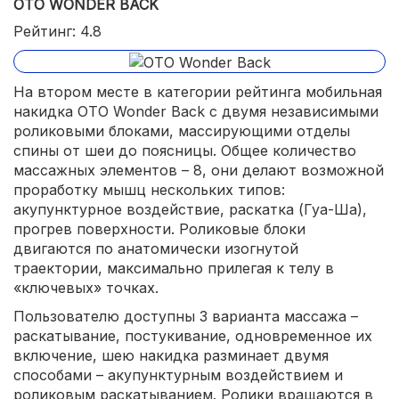
OTO WONDER BACK
Проработка всех зон спины;
Рейтинг: 4.8
10 лет гарантии от производителя.
На втором месте в категории рейтинга мобильная
накидка OTO Wonder Back с двумя независимыми
роликовыми блоками, массирующими отделы
спины от шеи до поясницы. Общее количество
массажных элементов – 8, они делают возможной
проработку мышц нескольких типов:
акупунктурное воздействие, раскатка (Гуа-Ша),
прогрев поверхности. Роликовые блоки
двигаются по анатомически изогнутой
траектории, максимально прилегая к телу в
«ключевых» точках.
Пользователю доступны 3 варианта массажа –
раскатывание, постукивание, одновременное их
включение, шею накидка разминает двумя
способами – акупунктурным воздействием и
роликовым раскатыванием. Ролики вращаются в