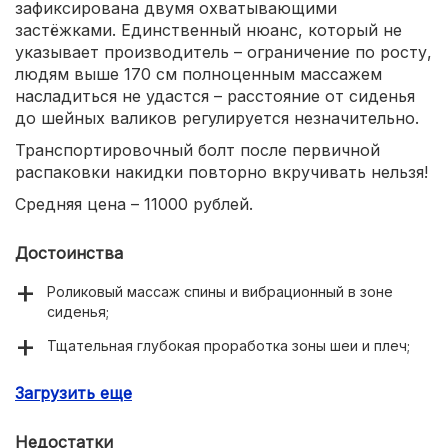
зафиксирована двумя охватывающими
застёжками. Единственный нюанс, который не
указывает производитель – ограничение по росту,
людям выше 170 см полноценным массажем
насладиться не удастся – расстояние от сиденья
до шейных валиков регулируется незначительно.
Транспортировочный болт после первичной
распаковки накидки повторно вкручивать нельзя!
Средняя цена – 11000 рублей.
Достоинства
Роликовый массаж спины и вибрационный в зоне
сиденья;
Тщательная глубокая проработка зоны шеи и плеч;
Регулировка интенсивности воздействия в 3
Загрузить еще
режимах;
Возможность работы с отдельными зонами (шея,
Недостатки