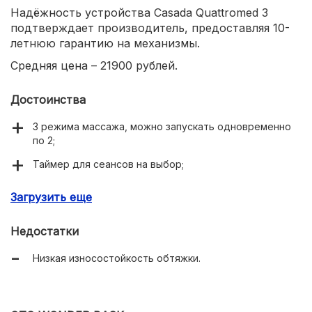
Надёжность устройства Casada Quattromed 3
подтверждает производитель, предоставляя 10-
летнюю гарантию на механизмы.
Средняя цена – 21900 рублей.
Достоинства
3 режима массажа, можно запускать одновременно
по 2;
Таймер для сеансов на выбор;
Универсальное использование в машине или
Загрузить еще
помещении (есть 2 сетевых кабеля с разными
разъёмами);
Недостатки
Функция интегрированного подогрева массажных
головок;
Низкая износостойкость обтяжки.
Запас прочности до 120 кг;
Регулировка направления движения роликов;