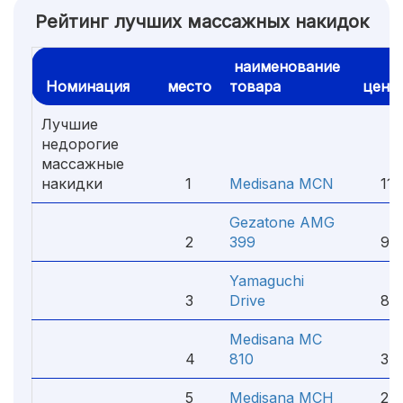
Рейтинг лучших массажных накидок
наименование
Номинация
место
товара
цена
Лучшие
недорогие
массажные
накидки
1
Medisana MCN
11 3
Gezatone AMG
2
399
9 13
Yamaguchi
3
Drive
8 90
Medisana MC
4
810
3 89
5
Medisana MCH
2 99