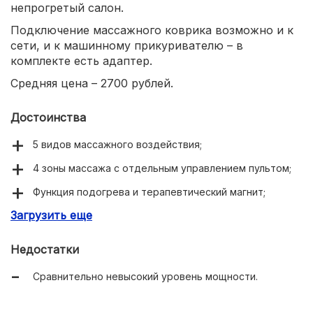
непрогретый салон.
Подключение массажного коврика возможно и к
сети, и к машинному прикуривателю – в
комплекте есть адаптер.
Средняя цена – 2700 рублей.
Достоинства
5 видов массажного воздействия;
4 зоны массажа с отдельным управлением пультом;
Функция подогрева и терапевтический магнит;
Загрузить еще
Таймер на 15 минут;
Удобный пульт управления;
Недостатки
Есть адаптер для подключения к автомобильному
Сравнительно невысокий уровень мощности.
прикуривателю.