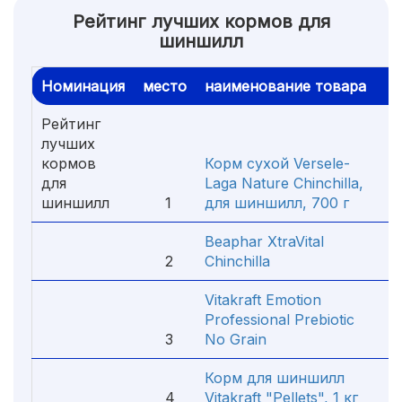
Рейтинг лучших кормов для
шиншилл
Номинация
место
наименование товара
це
Рейтинг
лучших
кормов
Корм сухой Versele-
для
Laga Nature Chinchilla,
шиншилл
1
для шиншилл, 700 г
5
Beaphar XtraVital
2
Chinchilla
1
Vitakraft Emotion
Professional Prebiotic
3
No Grain
9
Корм для шиншилл
4
Vitakraft "Pellets", 1 кг
2