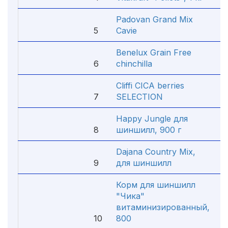
Padovan Grand Mix
5
Сavie
3
Benelux Grain Free
6
chinchilla
8
Cliffi CICA berries
7
SELECTION
6
Happy Jungle для
8
шиншилл, 900 г
1
Dajana Country Mix,
9
для шиншилл
4
Корм для шиншилл
"Чика"
витаминизированный,
10
800
2