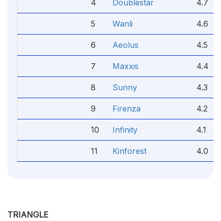
4
Doublestar
4.7
5
Wanli
4.6
6
Aeolus
4.5
7
Maxxis
4.4
8
Sunny
4.3
9
Firenza
4.2
10
Infinity
4.1
11
Kinforest
4.0
TRIANGLE