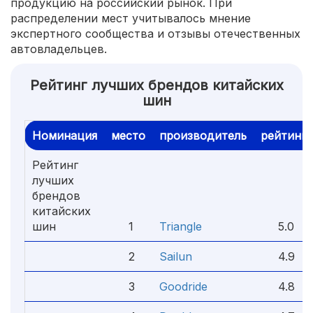
продукцию на российский рынок. При
распределении мест учитывалось мнение
экспертного сообщества и отзывы отечественных
автовладельцев.
Рейтинг лучших брендов китайских
шин
Номинация
место
производитель
рейтинг
Рейтинг
лучших
брендов
китайских
шин
1
Triangle
5.0
2
Sailun
4.9
3
Goodride
4.8