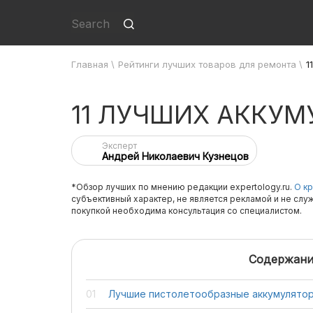
Главная
\
Рейтинги лучших товаров для ремонта
\
1
11 ЛУЧШИХ АККУ
Эксперт
Андрей Николаевич Кузнецов
*Обзор лучших по мнению редакции expertology.ru.
О кр
субъективный характер, не является рекламой и не слу
покупкой необходима консультация со специалистом.
Содержани
Лучшие пистолетообразные аккумулято