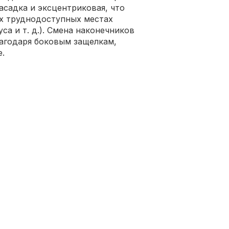
асадка и эксцентриковая, что
ых труднодоступных местах
уса и т. д.). Смена наконечников
лагодаря боковым защелкам,
е.