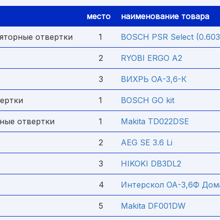
место
наименование товара
яторные отвертки
1
BOSCH PSR Select (0.603
2
RYOBI ERGO A2
3
ВИХРЬ ОА-3,6-К
ертки
1
BOSCH GO kit
ные отвертки
1
Makita TD022DSE
2
AEG SE 3.6 Li
3
HIKOKI DB3DL2
4
Интерскол ОА-3,6Ф Дом
5
Makita DF001DW