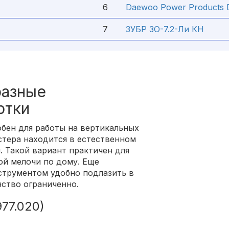
6
Daewoo Power Products 
7
ЗУБР ЗО-7.2-Ли КН
разные
ртки
бен для работы на вертикальных
стера находится в естественном
. Такой вариант практичен для
ой мелочи по дому. Еще
струментом удобно подлазить в
нство ограниченно.
77.020)