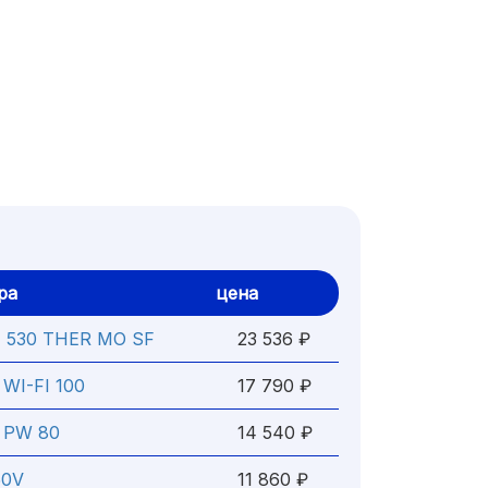
ра
цена
T 530 THER MO SF
23 536 ₽
 WI-FI 100
17 790 ₽
O PW 80
14 540 ₽
50V
11 860 ₽