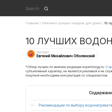
Главная
\
Рейтинги лучших товаров для дома
\
10 л
10 ЛУЧШИХ ВОДО
Эксперт
Евгений Михайлович Оболенский
*Обзор лучших по мнению редакции expertology.ru.
О кр
субъективный характер, не является рекламой и не слу
покупкой необходима консультация со специалистом.
Содержани
Рекомендации по выбору водонагревате