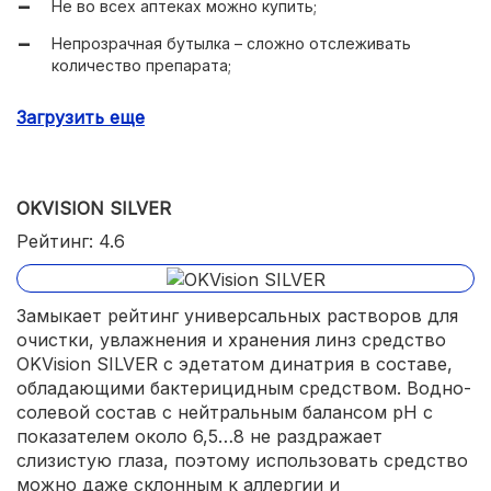
Не во всех аптеках можно купить;
Непрозрачная бутылка – сложно отслеживать
количество препарата;
Не со всеми патогенами справляется, судя по
Загрузить еще
отзывам;
OKVISION SILVER
Рейтинг: 4.6
Замыкает рейтинг универсальных растворов для
очистки, увлажнения и хранения линз средство
OKVision SILVER с эдетатом динатрия в составе,
обладающими бактерицидным средством. Водно-
солевой состав с нейтральным балансом рН с
показателем около 6,5…8 не раздражает
слизистую глаза, поэтому использовать средство
можно даже склонным к аллергии и