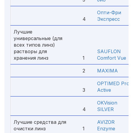
Опти-Фри
4
Экспресс
Лучшие
универсальные (для
всех типов линз)
растворы для
SAUFLON
хранения линз
1
Comfort Vue
2
MAXIMA
OPTIMED Pro
3
Active
OKVision
4
SILVER
Лучшие средства для
AVIZOR
очистки линз
1
Enzyme