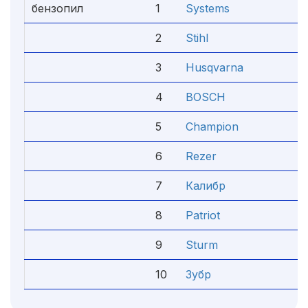
бензопил
1
Systems
5
2
Stihl
4
3
Husqvarna
4
4
BOSCH
4
5
Champion
4
6
Rezer
4
7
Калибр
4
8
Patriot
4
9
Sturm
4
10
Зубр
4.