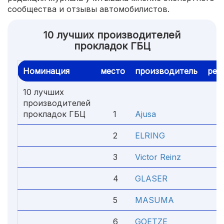
сообщества и отзывы автомобилистов.
10 лучших производителей
прокладок ГБЦ
Номинация
место
производитель
рей
10 лучших
производителей
прокладок ГБЦ
1
Ajusa
5.
2
ELRING
4.
3
Victor Reinz
4.
4
GLASER
4.
5
MASUMA
4.
6
GOETZE
4.