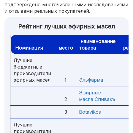
подтверждено многочисленными исследованиями
и отзывами реальных покупателей.
Рейтинг лучших эфирных масел
наименование
Номинация
место
товара
рей
Лучшие
бюджетные
производители
эфирных масел
1
Эльфарма
4
Эфирные
2
масла Спивакъ
4
3
Botavikos
4
Лучшие
производители