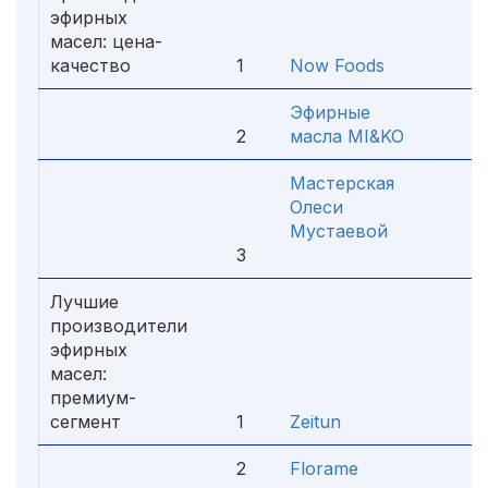
эфирных
масел: цена-
качество
1
Now Foods
4
Эфирные
2
масла MI&KO
4
Мастерская
Олеси
Мустаевой
3
4
Лучшие
производители
эфирных
масел:
премиум-
сегмент
1
Zeitun
4
2
Florame
4