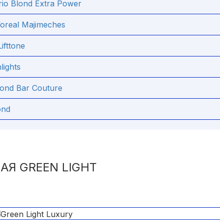
io Blond Extra Power
oreal Majimeches
ifttone
lights
lond Bar Couture
ond
АЯ GREEN LIGHT