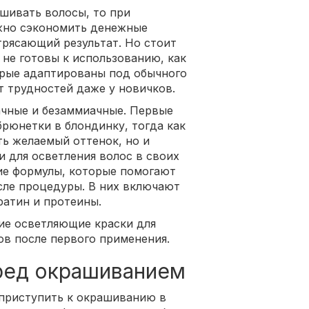
шивать волосы, то при
жно сэкономить денежные
трясающий результат. Но стоит
 не готовы к использованию, как
орые адаптированы под обычного
т трудностей даже у новичков.
ачные и безаммиачные. Первые
брюнетки в блондинку, тогда как
ть желаемый оттенок, но и
и для осветления волос в своих
е формулы, которые помогают
сле процедуры. В них включают
ратин и протеины.
ие осветляющие краски для
ов после первого применения.
ред окрашиванием
 приступить к окрашиванию в