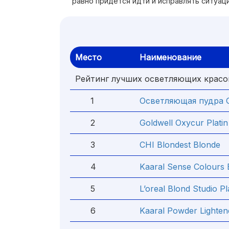
равно придется идти и исправлять ситуац
Место
Наименование
Рейтинг лучших осветляющих красо
1
Осветляющая пудра G
2
Goldwell Oxycur Plati
3
CHI Blondest Blonde
4
Kaaral Sense Colours 
5
L’oreal Blond Studio P
6
Kaaral Powder Lighten