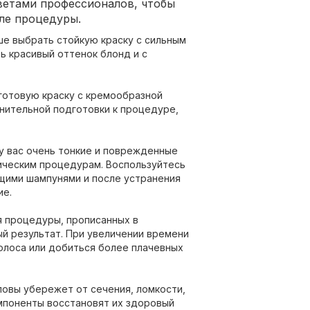
ветами профессионалов, чтобы
ле процедуры.
ше выбрать стойкую краску с сильным
ь красивый оттенок блонд и с
готовую краску с кремообразной
нительной подготовки к процедуре,
у вас очень тонкие и поврежденные
мическим процедурам. Воспользуйтесь
щими шампунями и после устранения
ие.
 процедуры, прописанных в
ый результат. При увеличении времени
олоса или добиться более плачевных
ловы убережет от сечения, ломкости,
мпоненты восстановят их здоровый