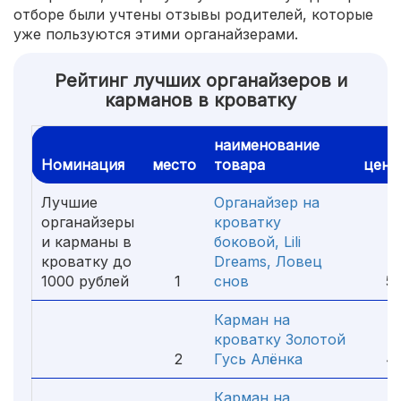
отборе были учтены отзывы родителей, которые
уже пользуются этими органайзерами.
Рейтинг лучших органайзеров и
карманов в кроватку
наименование
Номинация
место
товара
цена
Лучшие
Органайзер на
органайзеры
кроватку
и карманы в
боковой, Lili
кроватку до
Dreams, Ловец
1000 рублей
1
снов
570
Карман на
кроватку Золотой
2
Гусь Алёнка
45
Карман на