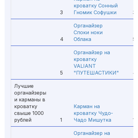
кроватку Сонный
3
Гномик Софушки
332
Органайзер
Споки ноки
4
Облака
598
Органайзер на
кроватку
VALIANT
5
"ПУТЕШАСТИКИ"
40
Лучшие
органайзеры
и карманы в
кроватку
Карман на
свыше 1000
кроватку Чудо-
рублей
1
Чадо Мишутка
1 9
Органайзер на