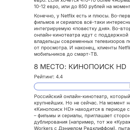
евро. Если хочется что-то более «нор
10-12 евро, или до 850 рублей на момен
Конечно, у Netflix есть и плюсы. Во-п
фильмов и сериалов всё-таки интересн
интегрируемую «повестку дня». Во-вто
онлайн-кинотеатра идут с поддержкой 4K
владельцы современных телевизоров п
от просмотра. И наконец, клиенты Netfl
мобильников до смарт-ТВ.
8 МЕСТО: КИНОПОИСК HD
Рейтинг: 4.4
Российский онлайн-кинотеатр, который
крупнейших. Но не сейчас. На момент н
«Кинопоиск HD» находится в периоде св
– фильмы и сериалы, приглашает сторон
дублирования (например, тот же «Кура
Workers с Дэниелом Редклиффом), пыта