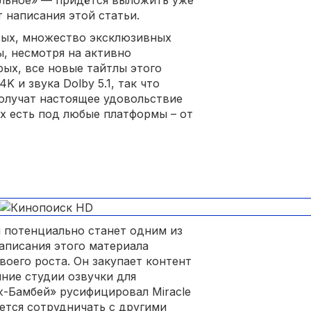
мальное» — придётся выложить уже
т написания этой статьи.
ервых, множество эксклюзивных
ы, несмотря на активно
рых, все новые тайтлы этого
 и звука Dolby 5.1, так что
олучат настоящее удовольствие
ix есть под любые платформы – от
 потенциально станет одним из
аписания этого материала
оего роста. Он закупает контент
ние студии озвучки для
ж-Бамбей» русифицировал Miracle
ется сотрудничать с другими