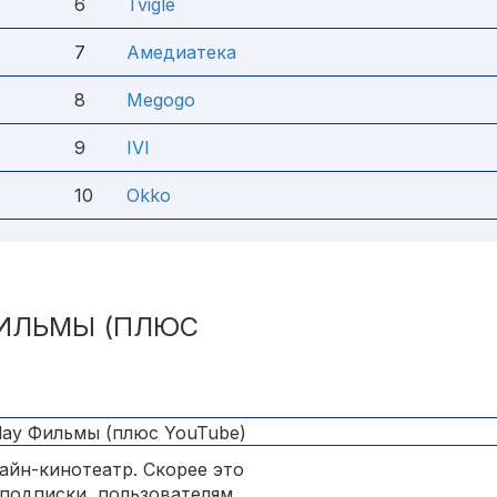
6
Tvigle
7
Амедиатека
8
Megogo
9
IVI
10
Okko
ФИЛЬМЫ (ПЛЮС
лайн-кинотеатр. Скорее это
 подписки, пользователям