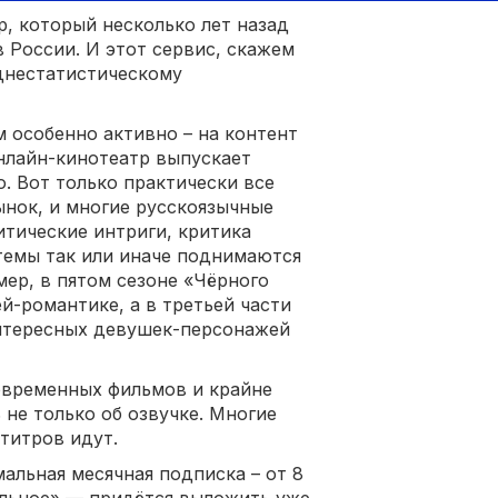
р, который несколько лет назад
 России. И этот сервис, скажем
еднестатистическому
ём особенно активно – на контент
онлайн-кинотеатр выпускает
. Вот только практически все
нок, и многие русскоязычные
итические интриги, критика
 темы так или иначе поднимаются
мер, в пятом сезоне «Чёрного
ей-романтике, а в третьей части
интересных девушек-персонажей
 современных фильмов и крайне
 не только об озвучке. Многие
титров идут.
мальная месячная подписка – от 8