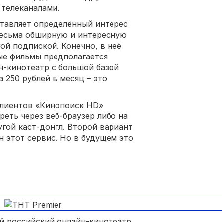
 телеканалами.
ставляет определённый интерес
весьма обширную и интересную
ой подпиской. Конечно, в неё
ные фильмы предполагается
йн-кинотеатр с большой базой
а 250 рублей в месяц – это
клиентов «Кинопоиск HD»
реть через веб-браузер либо на
угой каст-донгл. Второй вариант
н этот сервис. Но в будущем это
й российский онлайн-кинотеатр.