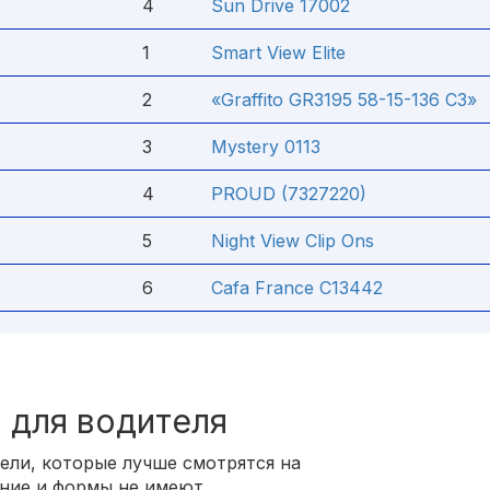
4
Sun Drive 17002
1
Smart View Elite
2
«Graffito GR3195 58-15-136 C3»
3
Mystery 0113
4
PROUD (7327220)
5
Night View Clip Ons
6
Cafa France С13442
 для водителя
ли, которые лучше смотрятся на
ение и формы не имеют