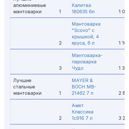
алюминиевые
Калитва
мантоварки
1
180635 6л
1 080
Мантоварка
"Scovo" с
крышкой, 4
2
яруса, 6 л
1 100
Мантоварка-
пароварка
3
Чудо
1 300
Лучшие
MAYER &
стальные
BOCH MB-
мантоварки
1
21462 7 л
2 850
Амет
Классика
2
1с916 7 л
3 200