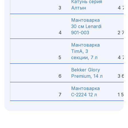
Катунь серия
3
Алтын
4 70
Мантоварка
30 см Lenardi
4
901-003
2 780
Мантоварка
TimA, 3
5
секции, 7 л
4 75
Bekker Glory
6
Premium, 14 л
3 690
Мантоварка
7
С-2224 12 л
1 500