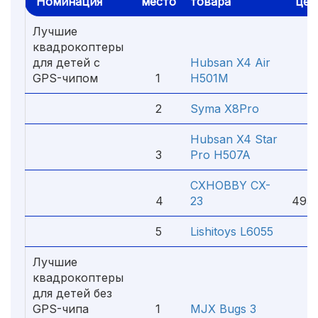
Номинация
место
товара
цен
Лучшие
квадрокоптеры
для детей с
Hubsan X4 Air
GPS-чипом
1
H501M
8 9
2
Syma X8Pro
6 
Hubsan X4 Star
3
Pro H507A
5 9
CXHOBBY CX-
1
4
23
493 
5
Lishitoys L6055
3 5
Лучшие
квадрокоптеры
для детей без
GPS-чипа
1
MJX Bugs 3
4 2