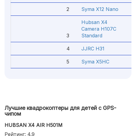
2
Syma X12 Nano
1 0
Hubsan X4
Camera H107C
3
Standard
4 2
4
JJRC H31
2 6
5
Syma X5HC
2 8
Лучшие квадрокоптеры для детей с GPS-
чипом
HUBSAN X4 AIR H501M
Рейтинг: 4.9