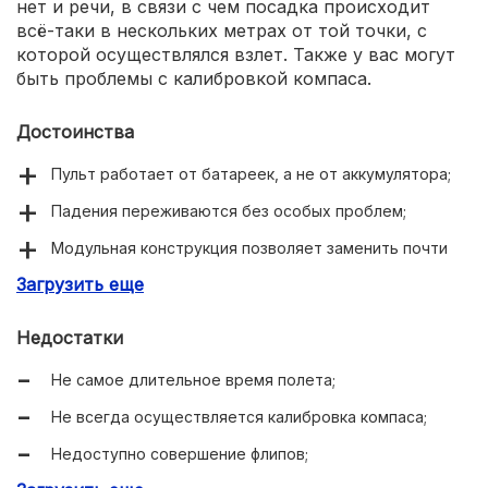
нет и речи, в связи с чем посадка происходит
всё-таки в нескольких метрах от той точки, с
которой осуществлялся взлет. Также у вас могут
быть проблемы с калибровкой компаса.
Достоинства
Пульт работает от батареек, а не от аккумулятора;
Падения переживаются без особых проблем;
Модульная конструкция позволяет заменить почти
любую деталь;
Загрузить еще
Не очень высокая стоимость;
Недостатки
Доступно возвращение на точку взлёта;
Не самое длительное время полета;
Камеру можно отсоединить;
Не всегда осуществляется калибровка компаса;
Доступно дистанционный наклон камеры.
Недоступно совершение флипов;