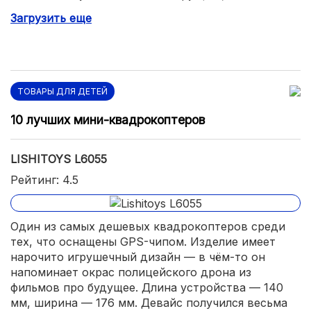
Загрузить еще
Сложные комбинации кнопок для калибровки.
Пульт работает от встроенного аккумулятора.
ТОВАРЫ ДЛЯ ДЕТЕЙ
10 лучших мини-квадрокоптеров
LISHITOYS L6055
Рейтинг: 4.5
Один из самых дешевых квадрокоптеров среди
тех, что оснащены GPS-чипом. Изделие имеет
нарочито игрушечный дизайн — в чём-то он
напоминает окрас полицейского дрона из
фильмов про будущее. Длина устройства — 140
мм, ширина — 176 мм. Девайс получился весьма