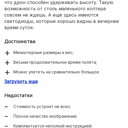
что дрон способен удерживать высоту. Такую
возможность от столь маленького коптера
совсем не ждешь. А ещё здесь имеются
светодиоды, которые хорошо видны в вечернее
время суток.
Достоинства
Миниатюрные размеры и вес;
Весьма продолжительное время полета;
Можно улететь на сравнительно большое
расстояние;
Загрузить еще
Быстрые набор высоты и снижение;
Недостатки
Есть камера;
Стоимость устроит не всех;
Дрон способен возвращаться на точку взлета;
Плохое качество изображения;
Стабильное удерживание высоты;
Комплектуется неполной инструкцией;
Используются бесколлекторные моторы;