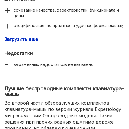
сочетание качества, характеристик, функционала и
цены;
специфическая, но приятная и удачная форма клавиш;
чёткий и комфортный ход клавиш;
Загрузить еще
защита от попадания жидкостей, сливные отверстия;
Недостатки
кабели в тканевой оплётке;
выраженных недостатков не выявлено.
простое, удобное и функциональное ПО.
Лучшие беспроводные комплекты клавиатура-
мышь
Во второй части обзора лучших комплектов
клавиатура-мышь по версии журнала Expertology
мы рассмотрим беспроводные модели. Такие
решения при прочих равных ощутимо дороже
проводных, но обладают очевидными