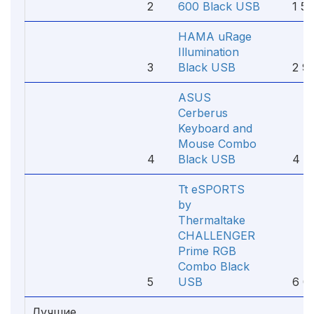
2
600 Black USB
1 58
HAMA uRage
Illumination
3
Black USB
2 94
ASUS
Cerberus
Keyboard and
Mouse Combo
4
Black USB
4 23
Tt eSPORTS
by
Thermaltake
CHALLENGER
Prime RGB
Combo Black
5
USB
6 00
Лучшие