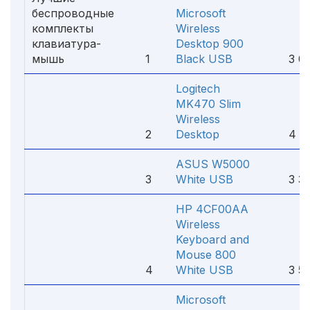
беспроводные
Microsoft
комплекты
Wireless
клавиатура-
Desktop 900
мышь
1
Black USB
3 00
Logitech
MK470 Slim
Wireless
2
Desktop
4 17
ASUS W5000
3
White USB
3 39
HP 4CF00AA
Wireless
Keyboard and
Mouse 800
4
White USB
3 50
Microsoft