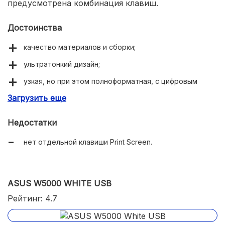
предусмотрена комбинация клавиш.
Достоинства
качество материалов и сборки;
ультратонкий дизайн;
узкая, но при этом полноформатная, с цифровым
блоком;
Загрузить еще
защита от воды;
Недостатки
чёткий ход клавиш с ножничным механизмом;
нет отдельной клавиши Print Screen.
надёжность и безотказность;
официальное время работы 18 месяцев на мышь и 36
на клавиатуру.
ASUS W5000 WHITE USB
Рейтинг: 4.7