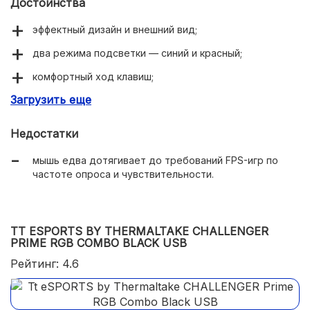
Достоинства
эффектный дизайн и внешний вид;
два режима подсветки — синий и красный;
комфортный ход клавиш;
Загрузить еще
переназначение клавиш и использование макросов;
кабель в нейлоновой оплётке;
Недостатки
качественные материалы
мышь едва дотягивает до требований FPS-игр по
стойкость клавиатуры к пролитым жидкостям;
частоте опроса и чувствительности.
металлическая армирующая пластина в клавиатуре.
TT ESPORTS BY THERMALTAKE CHALLENGER
PRIME RGB COMBO BLACK USB
Рейтинг: 4.6