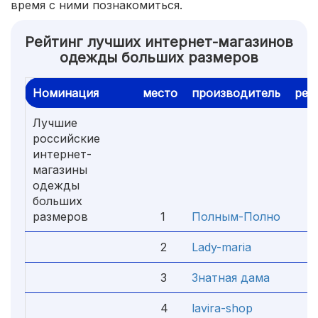
время с ними познакомиться.
Рейтинг лучших интернет-магазинов
одежды больших размеров
Номинация
место
производитель
рей
Лучшие
российские
интернет-
магазины
одежды
больших
размеров
1
Полным-Полно
5.
2
Lady-maria
4.
3
Знатная дама
4.
4
lavira-shop
4.