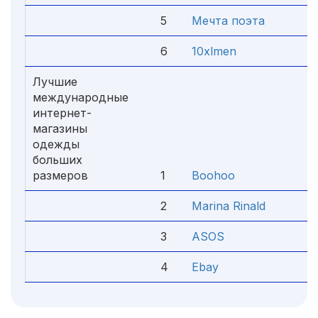
5
Мечта поэта
4.
6
10xlmen
4.
Лучшие
международные
интернет-
магазины
одежды
больших
размеров
1
Boohoo
5.
2
Marina Rinald
4.
3
ASOS
4.
4
Ebay
4.