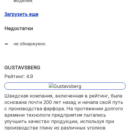
моделей;
современные решения в линейках: безободковая
Загрузить еще
чаша, микролифт, антивсплеск;
сантехнический фарфор и длительная гарантия на
Недостатки
ряд моделей;
официальный дистрибьютор и сервисная поддержка
не обнаржуено.
в России.
GUSTAVSBERG
Рейтинг: 4.9
Шведская компания, включенная в рейтинг, была
основана почти 200 лет назад и начала свой путь
с производства фарфора. На протяжении долгого
времени технологи предприятия пытались
улучшить качество продукции, используя при
производстве глину из различных уголков