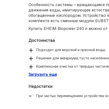
Особенность системы – вращающаяся п
движения воды, имитирующее естестве
обогащённые кислородом. Устройство кр
комплекте есть сменные модули SUBST
Купить EHEIM Biopower 240 л можно от 
Достоинства
Подходит для морской и пресной воды;
Решение для аквариума, густо населённо
Комплексная очистка от твёрдых частичек
Загрузить еще
Вращающаяся помпа для смены направлен
Простое крепление к внутренней стенке 
Недостатки
При частых перемещениях устройства ос