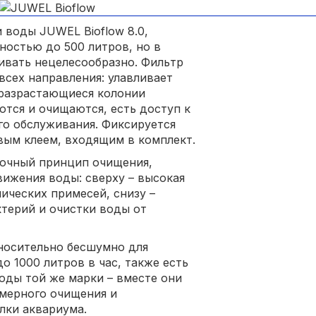
 воды JUWEL Bioflow 8.0,
ностью до 500 литров, но в
ливать нецелесообразно. Фильтр
 всех направления: улавливает
 разрастающиеся колонии
ются и очищаются, есть доступ к
го обслуживания. Фиксируется
вым клеем, входящим в комплект.
точный принцип очищения,
вижения воды: сверху – высокая
ических примесей, снизу –
ктерий и очистки воды от
тносительно бесшумно для
 1000 литров в час, также есть
оды той же марки – вместе они
омерного очищения и
лки аквариума.