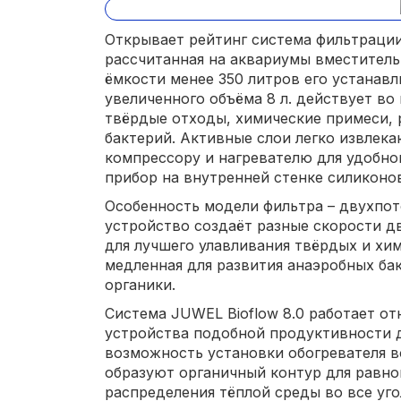
Открывает рейтинг система фильтрации
рассчитанная на аквариумы вместитель
ёмкости менее 350 литров его устанав
увеличенного объёма 8 л. действует во
твёрдые отходы, химические примеси,
бактерий. Активные слои легко извлека
компрессору и нагревателю для удобно
прибор на внутренней стенке силиконо
Особенность модели фильтра – двухпо
устройство создаёт разные скорости д
для лучшего улавливания твёрдых и хим
медленная для развития анаэробных ба
органики.
Система JUWEL Bioflow 8.0 работает о
устройства подобной продуктивности до
возможность установки обогревателя в
образуют органичный контур для равн
распределения тёплой среды во все уго