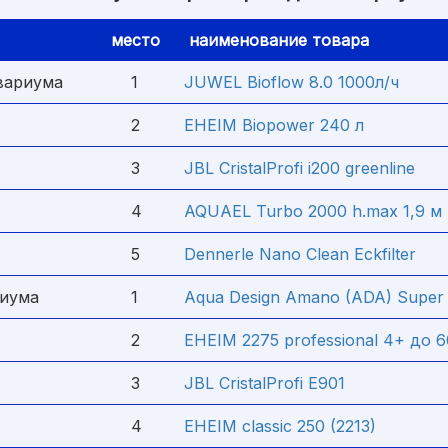
место
наименование товара
вариума
1
JUWEL Bioflow 8.0 1000л/ч
2
EHEIM Biopower 240 л
3
JBL CristalProfi i200 greenline
4
AQUAEL Turbo 2000 h.max 1,9 м
5
Dennerle Nano Clean Eckfilter
риума
1
Aqua Design Amano (ADA) Super J
2
EHEIM 2275 professional 4+ до 
3
JBL CristalProfi E901
4
EHEIM classic 250 (2213)