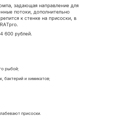
омпа, задающая направление для
нные потоки, дополнительно
епится к стенке на присоски, в
RATpro.
4 600 рублей.
го рыбой;
, бактерий и химикатов;
ия потока воды;
аквариума.
лабевают присоски.