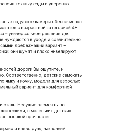
освоил технику езды и уверенно
иновые надувные камеры обеспечивают
мокатов с возрастной категорией 4+
са – универсальное решение для
не нуждаются в уходе и сравнительно
 самый дребезжащий вариант –
ики: они шумят и плохо нивелируют
вностей дороги Вы ощутите, и
о. Соответственно, детские самокаты
ую ямку и кочку, модели для взрослых
тимальный вариант для комфортной
ли сталь. Несущие элементы во
ллическими, в маленьких детских
ов высокой прочности.
право и влево руль, наклонный