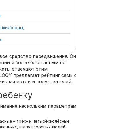
ы
 (кикборды)
ы
рвое средство передвижения. Он
ении и более безопасным по
каты отвечают этим
LOGY предлагает рейтинг самых
ии экспертов и пользователей.
ребенку
нимание нескольким параметрам
пасные – трёх- и четырёхколёсные
леньких, и для взрослых людей.