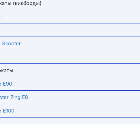
каты (кикборды)
m
t Scooter
окаты
e E90
oter Zing E8
e E100