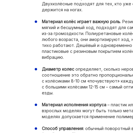
Двухколёсные подходят для тех, кто уже 
держится на ногах.
Материал колёс играет важную роль
. Рез
мягкий и бесшумный ход, подходят для са
из-за громоздкости. Полиуретановые колё
любого возраста, они амортизируют ход, 
тихо работают. Дешёвый и одновременно
пластиковые с резиновым покрытием колёс
вибрацию.
Диаметр колес
определяет, сколько неро
соотношение это обратно пропорциональн
с колёсиками 8-10 см «почувствуют» кажд
с большими колёсами 12-15 см – самый оп
езды.
Материал исполнения корпуса
– пластик и
взрослых моделях могут быть только мета
моделях допускается применение полимер
Способ управления
: обычный поворотный в