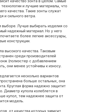
висит качество зонта в целом. Самые
технологии и лучшие материалы, что
его качества. Такие зонты служат
я и сильного ветра.
и выборе. Лучше выбирать изделия со
амый надежный материал. Но у него
дпочитаете более легкие аксессуары,
вые конструкции.
ла высокого качества. Таковым
остранен среди производителей
эпонж (полиэстер с добавлением
ть, они менее устойчивы к износу.
едлагается несколько вариантов
пространена больше остальных, она
нта. Круглая форма надежно защитит
цо. Диаметр купола колеблется в
ьше купол, тем надежнее защита от
вится модель.
тов, от качества которых зависит