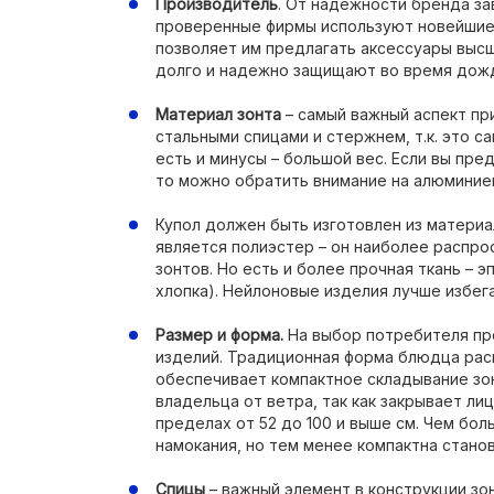
Производитель
. От надежности бренда за
проверенные фирмы используют новейшие 
позволяет им предлагать аксессуары высш
долго и надежно защищают во время дожд
Материал зонта
– самый важный аспект пр
стальными спицами и стержнем, т.к. это с
есть и минусы – большой вес. Если вы пре
то можно обратить внимание на алюминие
Купол должен быть изготовлен из материа
является полиэстер – он наиболее распр
зонтов. Но есть и более прочная ткань – 
хлопка). Нейлоновые изделия лучше избега
Размер и форма.
На выбор потребителя пр
изделий. Традиционная форма блюдца рас
обеспечивает компактное складывание зо
владельца от ветра, так как закрывает ли
пределах от 52 до 100 и выше см. Чем бол
намокания, но тем менее компактна стано
Спицы
– важный элемент в конструкции зон