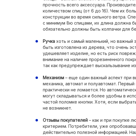
прочность всего аксессуара. Производите
количеством спиц (от 6 до 16). Чем их бо
конструкции во время сильного ветра. С
с минимум 8ю спицами, их длина должна б
обязательно должны быть колпачки для бе
Ручка
хоть и самый маленький, но важный 
быть изготовлена из дерева, что очень эст
удешевляет изделие, но есть риск повре
внимание на наличие прорезиненного покр
так как предупреждает выскальзывание из 
Механизм
– еще один важный аспект при в
механика, автомат и полуавтомат. Первый 
практически не ломается. Но автоматическ
могут складываться и более удобны в испо
частой поломке кнопки. Хотя, если выбра
не возникнет.
Отзывы покупателей
– как и при покупке 
критерием. Потребители, уже опробовавш
действительно полезной информацией. На