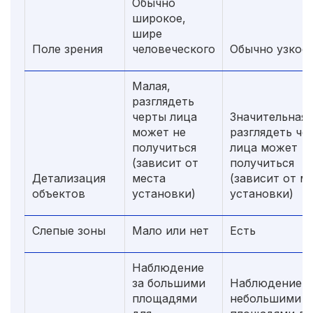
Обычно
широкое,
шире
Поле зрения
человеческого
Обычно узкое
Малая,
разглядеть
черты лица
Значительная,
может не
разглядеть че
получиться
лица может
(зависит от
получиться
Детализация
места
(зависит от м
объектов
установки)
установки)
Слепые зоны
Мало или нет
Есть
Наблюдение
за большими
Наблюдение з
площадями
небольшими