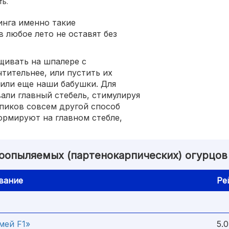
ть.
инга именно такие
 любое лето не оставят без
щивать на шпалере с
тительнее, или пустить их
стили еще наши бабушки. Для
ли главный стебель, стимулируя
рпиков совсем другой способ
рмируют на главном стебле,
оопыляемых (партенокарпических) огурцов
вание
Ре
мей F1»
5.0