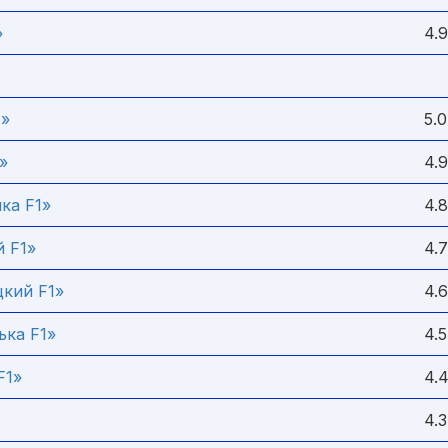
»
4.9
1»
5.0
»
4.9
ка F1»
4.8
 F1»
4.7
кий F1»
4.6
ька F1»
4.5
F1»
4.
4.3