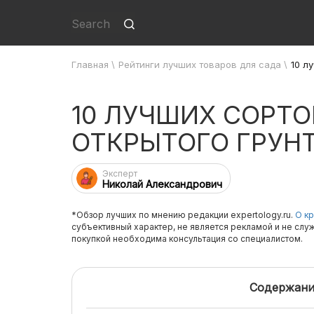
Главная
\
Рейтинги лучших товаров для сада
\
10 л
10 ЛУЧШИХ СОРТ
ОТКРЫТОГО ГРУН
Эксперт
Николай Александрович
*Обзор лучших по мнению редакции expertology.ru.
О кр
субъективный характер, не является рекламой и не слу
покупкой необходима консультация со специалистом.
Содержани