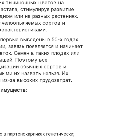
их тычиночных цветов на
астала, стимулируя развитие
одном или на разных растениях.
пчелоопыляемых сортов и
характеристиками.
первые выведены в 50-х годах
и, завязь появляется и начинает
еток. Семян в таких плодах или
дышей. Поэтому все
дизации обычных сортов и
ыми их назвать нельзя. Их
 из-за высоких трудозатрат.
еимуществ:
о в партенокарпиках генетически;