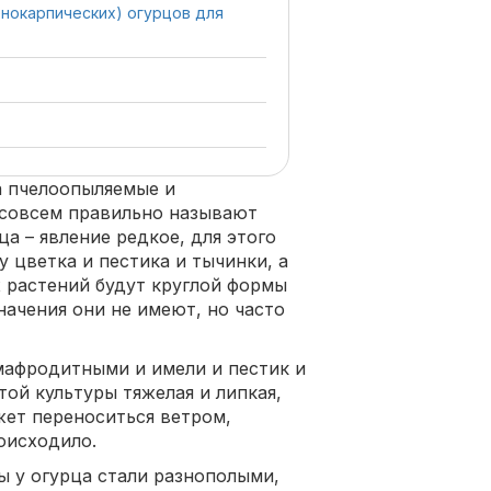
нокарпических) огурцов для
а пчелоопыляемые и
 совсем правильно называют
а – явление редкое, для этого
 цветка и пестика и тычинки, а
х растений будут круглой формы
ачения они не имеют, но часто
мафродитными и имели и пестик и
той культуры тяжелая и липкая,
жет переноситься ветром,
оисходило.
 у огурца стали разнополыми,