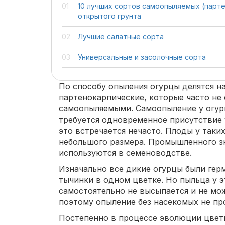
10 лучших сортов самоопыляемых (парте
открытого грунта
Лучшие салатные сорта
Универсальные и засолочные сорта
По способу опыления огурцы делятся н
партенокарпические, которые часто не
самоопыляемыми. Самоопыление у огурц
требуется одновременное присутствие у
это встречается нечасто. Плоды у таки
небольшого размера. Промышленного зн
используются в семеноводстве.
Изначально все дикие огурцы были гер
тычинки в одном цветке. Но пыльца у э
самостоятельно не высыпается и не мо
поэтому опыление без насекомых не пр
Постепенно в процессе эволюции цветы