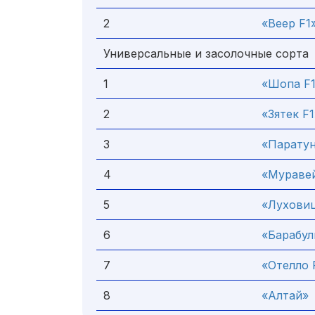
2
«Веер F1
Универсальные и засолочные сорта
1
«Шопа F
2
«Зятек F1
3
«Паратун
4
«Муравей
5
«Луховиц
6
«Барабул
7
«Отелло 
8
«Алтай»