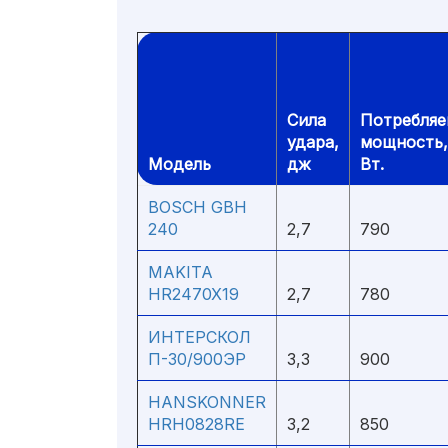
Сила
Потребляе
удара,
мощность,
Модель
дж
Вт.
BOSCH GBH
240
2,7
790
MAKITA
HR2470X19
2,7
780
ИНТЕРСКОЛ
П-30/900ЭР
3,3
900
HANSKONNER
HRH0828RE
3,2
850