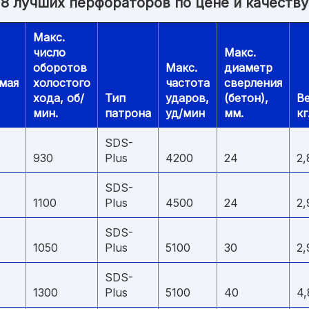
8 лучших перфораторов по цене и качеству
Макс.
число
Макс.
оборотов
Макс.
диаметр
мая
холостого
частота
сверления
хода, об/
Тип
ударов,
(бетон),
Ве
мин.
патрона
уд/мин
мм.
кг
SDS-
930
Plus
4200
24
2,
SDS-
1100
Plus
4500
24
2,
SDS-
1050
Plus
5100
30
2,
SDS-
1300
Plus
5100
40
4,