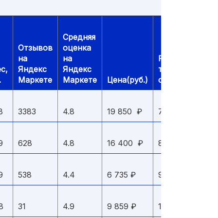
Средняя
Отзывов
оценка
на
на
Рейтинг
с,
Яндекс
Яндекс
технического
.
Маркете
Маркете
Цена(руб.)
оснащения
8
3383
4.8
19 850 ₽
7,8
9
628
4.8
16 400 ₽
8,2
9
538
4.4
6 735 ₽
9,3
8
31
4.9
9 859 ₽
10,0