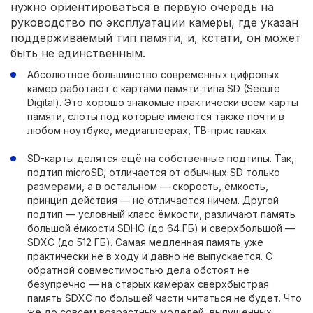
нужно ориентироваться в первую очередь на
руководство по эксплуатации камеры, где указан
поддерживаемый тип памяти, и, кстати, он может
быть не единственным.
Абсолютное большинство современных цифровых
камер работают с картами памяти типа SD (Secure
Digital). Это хорошо знакомые практически всем карты
памяти, слоты под которые имеются также почти в
любом ноутбуке, медиаплеерах, ТВ-приставках.
SD-карты делятся ещё на собственные подтипы. Так,
подтип microSD, отличается от обычных SD только
размерами, а в остальном — скорость, ёмкость,
принцип действия — не отличается ничем. Другой
подтип — условный класс ёмкости, различают память
большой ёмкости SDHC (до 64 ГБ) и сверхбольшой —
SDXC (до 512 ГБ). Самая медленная память уже
практически не в ходу и давно не выпускается. С
обратной совместимостью дела обстоят не
безупречно — на старых камерах сверхбыстрая
память SDXC по большей части читаться не будет. Что
же до совсем возрастных моделей, выпущенных