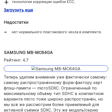
технология коррекции ошибок ЕСС;
Загрузить еще
эффективный фирменный софт для восстановления
данных;
Недостатки
повышенная надёжность и безотказность в целом;
нет нормального пластикового чехла в комплекте.
цена заметно ниже ближайших конкурентов при
сопоставимых характеристиках.
SAMSUNG MB-MC64GA
Рейтинг: 4.7
Теперь уделим внимание уже фактически самому-
самому распространённому форм-фактору карт
флэш-памяти — microSDXC. Ограниченный по
максимальному объёму тип SDHC в компактном
варианте micro тоже широко распространён, но
мы всё же рассмотрим более приемлемый для
активной съёмки SDXC. Эту же модель/серию