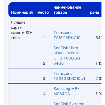
наименование
Номинация
место
товара
цена
Лучшие
карты
памяти SD-
Transcend
типа
1
TS16GSDHC10
640 
SanDisk Ultra
SDXC Class 10
UHS-I 80MB/s
2
64GB
1 150
Transcend
3
TS64GSDXC10U1
2 390
Samsung MB-
4
MC64GA
1 099
SanDisk Extreme