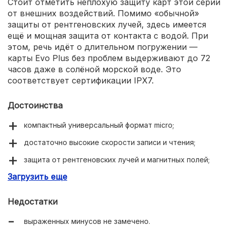
Стоит отметить неплохую защиту карт этой серии
от внешних воздействий. Помимо «обычной»
защиты от рентгеновских лучей, здесь имеется
ещё и мощная защита от контакта с водой. При
этом, речь идёт о длительном погружении —
карты Evo Plus без проблем выдерживают до 72
часов даже в солёной морской воде. Это
соответствует сертификации IPX7.
Достоинства
компактный универсальный формат micro;
достаточно высокие скорости записи и чтения;
защита от рентгеновских лучей и магнитных полей;
Загрузить еще
выдерживает до 72 часов полного погружения в
воду, даже солёную;
Недостатки
большой диапазон рабочих температур;
выраженных минусов не замечено.
справедливая цена.