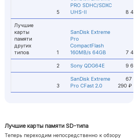
PRO SDHC/SDXC
5
UHS-II
8 490
Лучшие
карты
SanDisk Extreme
памяти
Pro
других
CompactFlash
типов
1
160MB/s 64GB
7 470
2
Sony QDG64E
9 690
SanDisk Extreme
67
3
Pro CFast 2.0
290 ₽
Лучшие карты памяти SD-типа
Теперь переходим непосредственно к обзору