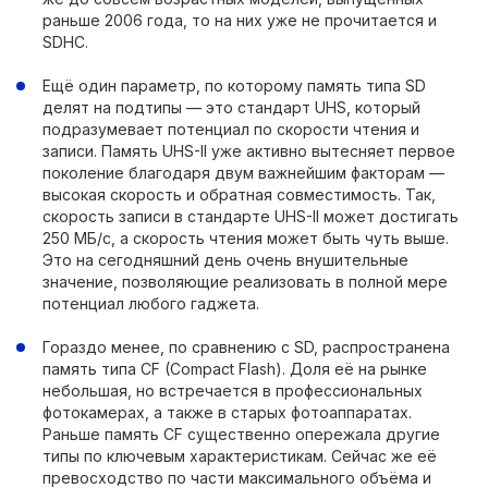
раньше 2006 года, то на них уже не прочитается и
SDHC.
Ещё один параметр, по которому память типа SD
делят на подтипы — это стандарт UHS, который
подразумевает потенциал по скорости чтения и
записи. Память UHS-II уже активно вытесняет первое
поколение благодаря двум важнейшим факторам —
высокая скорость и обратная совместимость. Так,
скорость записи в стандарте UHS-II может достигать
250 МБ/c, а скорость чтения может быть чуть выше.
Это на сегодняшний день очень внушительные
значение, позволяющие реализовать в полной мере
потенциал любого гаджета.
Гораздо менее, по сравнению с SD, распространена
память типа CF (Compact Flash). Доля её на рынке
небольшая, но встречается в профессиональных
фотокамерах, а также в старых фотоаппаратах.
Раньше память CF существенно опережала другие
типы по ключевым характеристикам. Сейчас же её
превосходство по части максимального объёма и