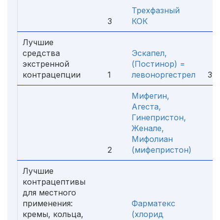
Трехфазный
3
КОК
2
Лучшие
средства
Эскапел,
экстренной
(Постинор) =
контрацепции
1
левоноргестрел
39
Мифегин,
Агеста,
Гинепристон,
Женале,
Мифолиан
2
(мифепристон)
3
Лучшие
контрацептивы
для местного
применения:
Фарматекс
кремы, кольца,
(хлорид