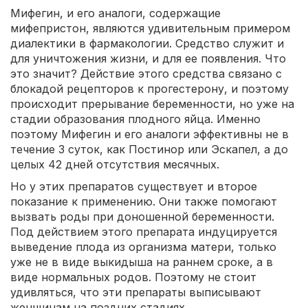
Мифегин, и его аналоги, содержащие
мифепристон, являются удивительным примером
диалектики в фармакологии. Средство служит и
для уничтожения жизни, и для ее появления. Что
это значит? Действие этого средства связано с
блокадой рецепторов к прогестерону, и поэтому
происходит прерывание беременности, но уже на
стадии образования плодного яйца. Именно
поэтому Мифегин и его аналоги эффективны не в
течение 3 суток, как Постинор или Эскапел, а до
целых 42 дней отсутствия месячных.
Но у этих препаратов существует и второе
показание к применению. Они также помогают
вызвать роды при доношенной беременности.
Под действием этого препарата индуцируется
выведение плода из организма матери, только
уже не в виде выкидыша на раннем сроке, а в
виде нормальных родов. Поэтому не стоит
удивляться, что эти препараты выписывают
женщинам на поздних стадиях.