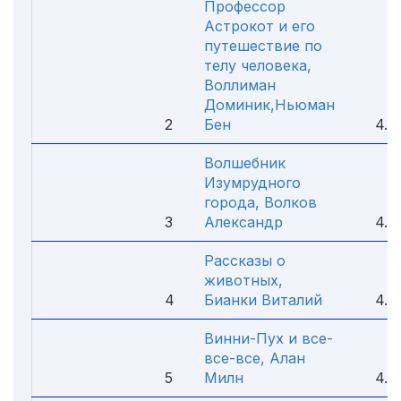
Профессор
Астрокот и его
путешествие по
телу человека,
Воллиман
Доминик,Ньюман
2
Бен
4.9
Волшебник
Изумрудного
города, Волков
3
Александр
4.9
Рассказы о
животных,
4
Бианки Виталий
4.8
Винни-Пух и все-
все-все, Алан
5
Милн
4.8